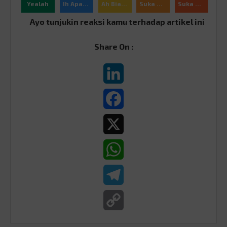
Yealah
Ih Apaan Sih
Ah Biasa
Suka Ajah
Suka Banget
Ayo tunjukin reaksi kamu terhadap artikel ini
Share On :
LinkedIn
Facebook
X
WhatsApp
Telegram
Copy
Link