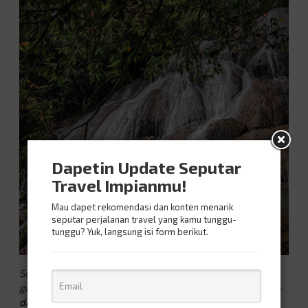
Dapetin Update Seputar
Travel Impianmu!
Mau dapet rekomendasi dan konten menarik
seputar perjalanan travel yang kamu tunggu-
tunggu? Yuk, langsung isi form berikut.
Sumber
gambar:
http://www.wisatainfo.com/2020/06/alamat-
dan-tiket-masuk-curug-bibijilan.html