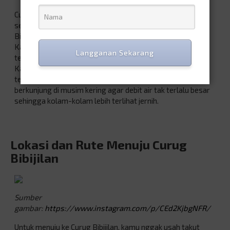
Curug ini memiliki beberapa undakan yang membuatnya
seperti anak tangga besar.
Banyaknya undakan di Curug
Bibijilan ini membentuk kolam-kolam kecil di sekitar curug.
Kamu bisa berenang atau sekadar berendam di kolam
Langganan Sekarang
tersebut. Tapi kamu harus perhatikan juga kondisi airnya.
Kalau kamu datang saat musim hujan, biasanya air akan
terlihat sangat keruh. Mister sarankan agar kamu
berkunjung di musim kering agar debit air tak terlalu besar
sehingga kolam-kolam lebih terlihat jernih.
Lokasi dan Rute Menuju Curug
Bibijilan
Sumber
gambar:
https://www.instagram.com/p/CEd2KjbgNFR/
Untuk menuju ke Curug Bibijilan, kamu nggak usah takut