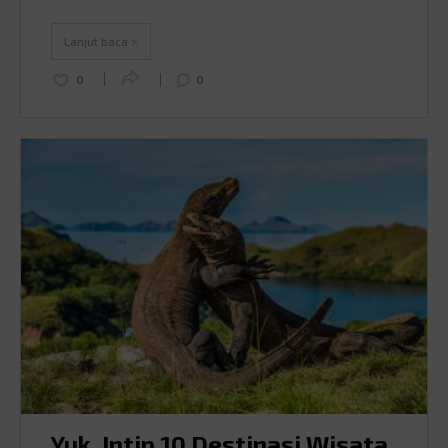
yang bikin syahdu. Tapi, di balik keindahannya, Rinjani
juga menyimpan tantangan dan risiko yang nggak bisa
Lanjut baca >
dianggap enteng, …
Continued
0
0
Yuk, Intip 10 Destinasi Wisata