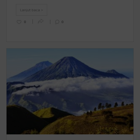
berwisata? Yup, di makam-makam ini, kamu akan
belajar mengenai sejarah di masa lampau sekaligus
Lanjut baca >
melihat arsitekturalnya yang unik. …
Continued
0
0