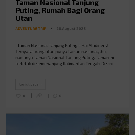
Taman Nasional Tanjung
Puting, Rumah Bagi Orang
Utan
ADVENTURE TRIP
/
28.August.2023
Taman Nasional Tanjung Puting – Hai Aladiners!
Ternyata orang utan punya taman nasional, lho,
namanya Taman Nasional Tanjung Puting. Taman ini
terletak di semenanjung Kalimantan Tengah. Di sini
terdapat konservasi orang utan terbesar di dunia
dengan perkiraan populasi sekitar 30.000 – 40.000
ekor yang tersebar di dalam dan di luar Taman
Lanjut baca >
Nasional ini. Selain …
Continued
0
0