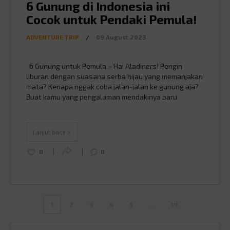
6 Gunung di Indonesia ini
Cocok untuk Pendaki Pemula!
ADVENTURE TRIP
/
09.August.2023
6 Gunung untuk Pemula – Hai Aladiners! Pengin
liburan dengan suasana serba hijau yang memanjakan
mata? Kenapa nggak coba jalan-jalan ke gunung aja?
Buat kamu yang pengalaman mendakinya baru
setinggi gundukan pasir di depan rumah yang belum
jadi, naik gunung bisa jadi hobi baru, lho. Untuk latihan
sebelum jadi pendaki mumpuni, Mister saranin kamu …
Lanjut baca >
Continued
0
0
1
2
3
4
5
…
19