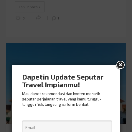
rekomendasinya dibawah ini, ya! 11 Wisata Angker di
Lanjut baca >
Banyuwangi Pulau Merah Sumber …
Continued
0
1
Dapetin Update Seputar
Travel Impianmu!
Mau dapet rekomendasi dan konten menarik
seputar perjalanan travel yang kamu tunggu-
tunggu? Yuk, langsung isi form berikut.