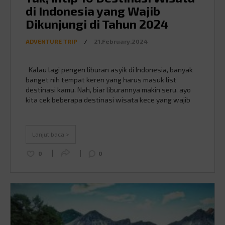
di Indonesia yang Wajib
Dikunjungi di Tahun 2024
ADVENTURE TRIP
/
21.February.2024
Kalau lagi pengen liburan asyik di Indonesia, banyak
banget nih tempat keren yang harus masuk list
destinasi kamu. Nah, biar liburannya makin seru, ayo
kita cek beberapa destinasi wisata kece yang wajib
kamu kunjungi di tahun 2024. 1. Raja Ampat (Papua
Barat): lautnya keren banget Source :
westpapuadiary.com Kalau kamu suka sama laut dan
Lanjut baca >
…
Continued
0
0