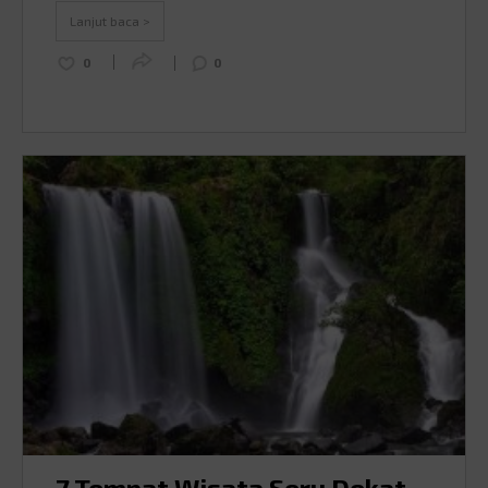
istimewa. Di Purwakarta, setiap sudut punya cerita
Lanjut baca >
seru …
Continued
0
0
7 Tempat Wisata Seru Dekat