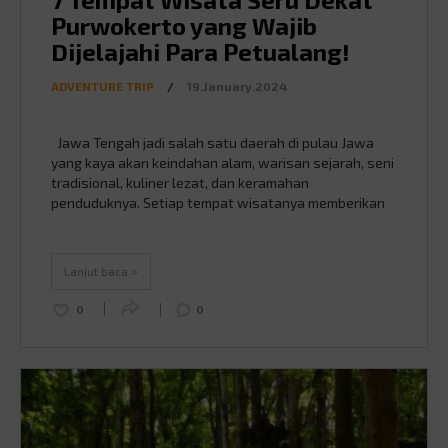
Purwokerto yang Wajib
Dijelajahi Para Petualang!
ADVENTURE TRIP
/
19.January.2024
Jawa Tengah jadi salah satu daerah di pulau Jawa
yang kaya akan keindahan alam, warisan sejarah, seni
tradisional, kuliner lezat, dan keramahan
penduduknya. Setiap tempat wisatanya memberikan
pengalaman tersendiri bagi para pengunjung,
khususnya di sekitar Purwokerto. Buat kamu yang
ingin menjelajahi destinasi unik yang tidak kalah seru,
Lanjut baca >
ada 7 tempat wisata dekat Purwokerto yang …
Continued
0
0