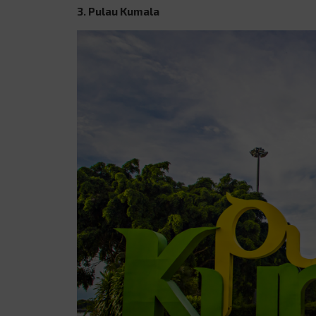
3. Pulau Kumala