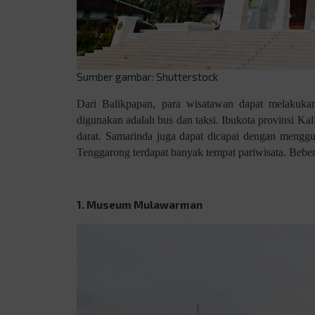
Sumber gambar: Shutterstock
Dari Balikpapan, para wisatawan dapat melakuka
digunakan adalah bus dan taksi. Ibukota provinsi Ka
darat. Samarinda juga dapat dicapai dengan menggu
Tenggarong terdapat banyak tempat pariwisata. Beber
1. Museum Mulawarman