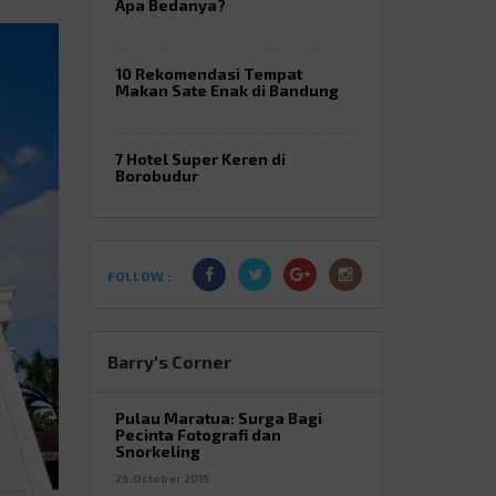
Apa Bedanya?
10 Rekomendasi Tempat
Makan Sate Enak di Bandung
7 Hotel Super Keren di
Borobudur
FOLLOW :
Barry's Corner
Pulau Maratua: Surga Bagi
Pecinta Fotografi dan
Snorkeling
26.October.2015