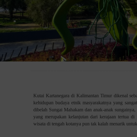
Kutai Kartanegara di Kalimantan Timur dikenal se
kehidupan budaya etnik masyarakatnya yang sangat
dibelah Sungai Mahakam dan anak-anak sungainya, t
yang merupakan kelanjutan dari kerajaan tertua d
wisata di tengah kotanya pun tak kalah menarik untuk