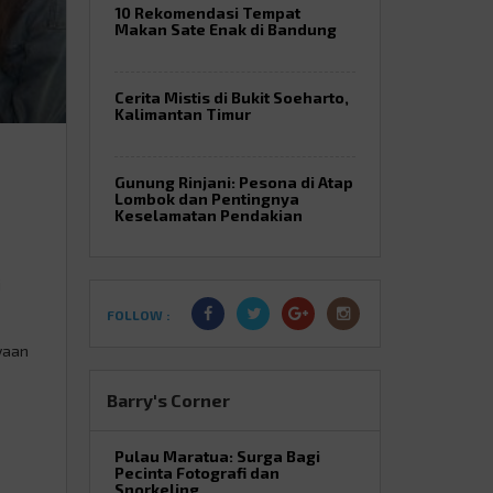
10 Rekomendasi Tempat
Makan Sate Enak di Bandung
Cerita Mistis di Bukit Soeharto,
Kalimantan Timur
Gunung Rinjani: Pesona di Atap
Lombok dan Pentingnya
Keselamatan Pendakian
i
FOLLOW :
yaan
an.
hun
Barry's Corner
kut
Pulau Maratua: Surga Bagi
Pecinta Fotografi dan
Snorkeling