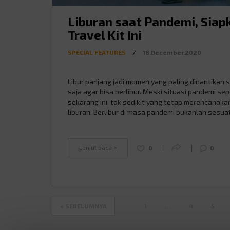
Liburan saat Pandemi, Siap
Travel Kit Ini
SPECIAL FEATURES
/
18.December.2020
Libur panjang jadi momen yang paling dinantikan 
saja agar bisa berlibur. Meski situasi pandemi sep
sekarang ini, tak sedikit yang tetap merencanaka
liburan. Berlibur di masa pandemi bukanlah sesua
yang salah. Hanya saja, kamu harus tertib menja
protokol kesehatan yang berlaku agar liburan ka
bisa tetap menyenangkan. Selain itu, kamu juga h
Lanjut baca >
0
0
membekali diri …
Continued
« SEBELUMNYA
1
…
4
5