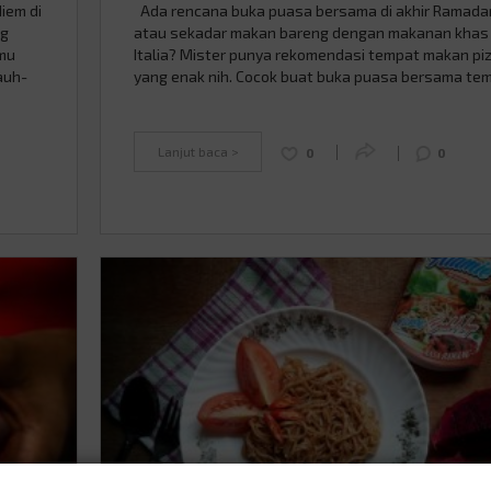
iem di
Ada rencana buka puasa bersama di akhir Ramada
ng
atau sekadar makan bareng dengan makanan khas
amu
Italia? Mister punya rekomendasi tempat makan pi
auh-
yang enak nih. Cocok buat buka puasa bersama te
e
keluarga, gebetan atau bahkan untuk momen
JA
perpisahan di kantor. Pizzeria Cavalesse Sumber:
instagram.com/pizzeriacavalese Nyari pizza enak d
Lanjut baca >
0
0
Jakarta? Cobain deh Pizzeria Cavalese! …
Continue