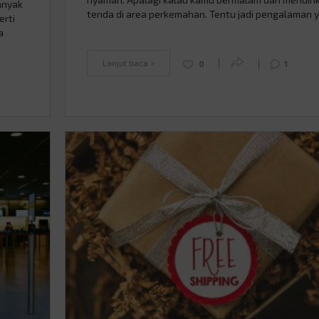
anyak
tenda di area perkemahan. Tentu jadi pengalaman 
rti
menarik terutama bagi yang baru pertama kali coba
a
Tapi, tahu nggak sih ada 5 perlengkapan camping y
harus kamu bawa saat kamu camping? Nah, berikut 
is
Lanjut baca >
0
1
Continued
ng yang