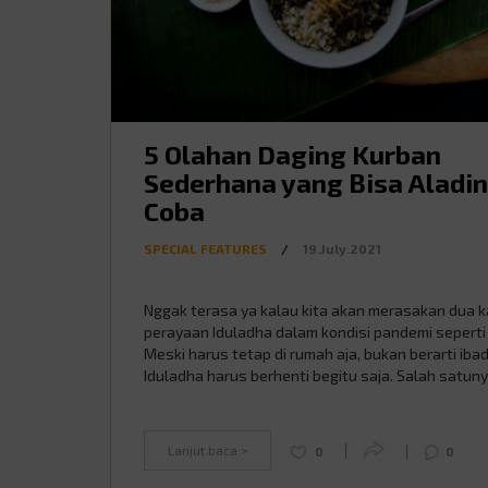
5 Olahan Daging Kurban
Sederhana yang Bisa Aladi
Coba
SPECIAL FEATURES
/
19.July.2021
Nggak terasa ya kalau kita akan merasakan dua ka
perayaan Iduladha dalam kondisi pandemi seperti i
Meski harus tetap di rumah aja, bukan berarti iba
Iduladha harus berhenti begitu saja. Salah satun
berkurban. Momen Iduladha artinya banyak orang
melakukan kurban dan juga mendapat daging kur
Nah, bagi kamu yang bingung bagaimana olahan d
Lanjut baca >
0
0
…
Continued