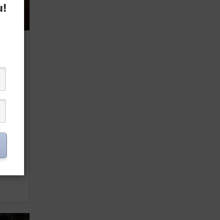
u!
dah
mi?
ang
gin
k mi
ga
ggak