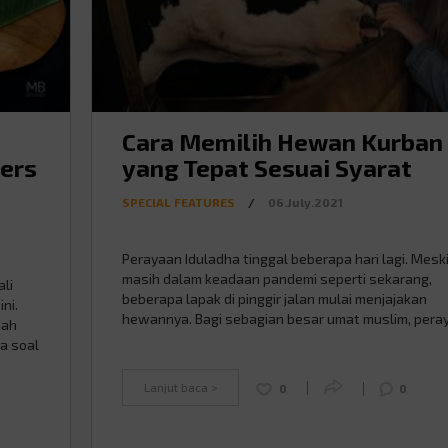
Cara Memilih Hewan Kurban
ners
yang Tepat Sesuai Syarat
SPECIAL FEATURES
/
06.July.2021
Perayaan Iduladha tinggal beberapa hari lagi. Mesk
masih dalam keadaan pandemi seperti sekarang,
li
beberapa lapak di pinggir jalan mulai menjajakan
ni.
hewannya. Bagi sebagian besar umat muslim, pera
dah
Lebaran Haji akan terasa kurang jika belum berkurb
ya soal
Nah bagi kamu yang ingin melaksanakan kurban ta
 yang
ini tapi bingung bagaimana memilih hewannya, beri
ban.
Lanjut baca >
0
0
ini Mister kasih tahu beberapa …
Continued
aging