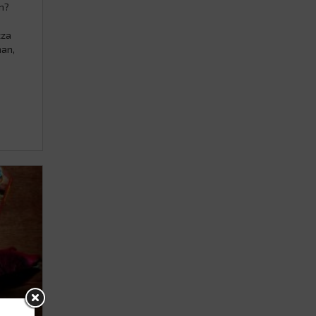
n?
zza
man,
i
d