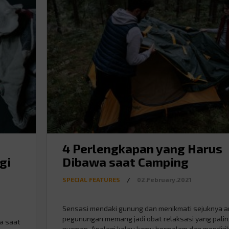
4 Perlengkapan yang Harus
gi
Dibawa saat Camping
SPECIAL FEATURES
/
02.February.2021
Sensasi mendaki gunung dan menikmati sejuknya a
pegunungan memang jadi obat relaksasi yang pali
a saat
nyaman. Apalagi kalau kamu bermalam dan mendiri