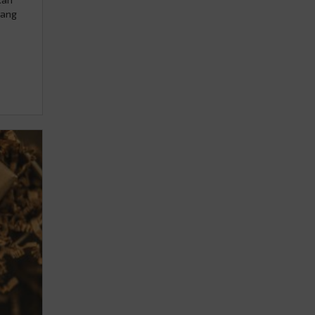
yang
.
ang
ini …