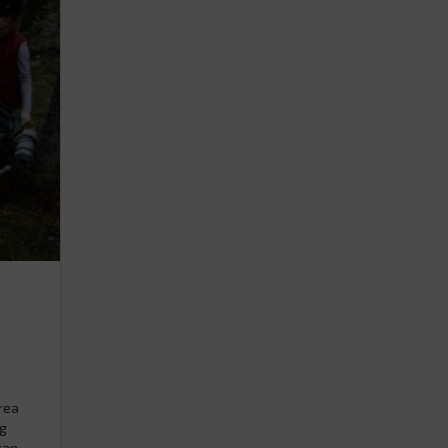
rea
ng
kan