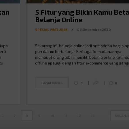
kan
5 Fitur yang Bikin Kamu Bet
Belanja Online
SPECIAL FEATURES
/
08.December.2020
siapa
Sekarang ini, belanja online jadi primadona bagi sia
erti
pun dalam berbelanja. Berbagai kemudahannya
n
membuat orang lebih memilih belanja online ketim
tu
offline apalagi dengan fitur e-commerce yang sang
lankan
memanjakan. Kalau sebelumnya Mister kasih tahu 
mu
alasan kenapa kamu harus belanja online, kali ini M
arus
akan kasih tahu 5 fitur di berbagai e-commerce yang
Lanjut baca >
0
0
andalan banyak …
Continued
6
7
8
9
10
11
12
13
SELANJ