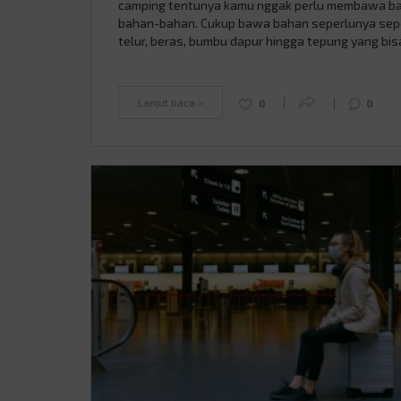
camping tentunya kamu nggak perlu membawa b
bahan-bahan. Cukup bawa bahan seperlunya sepe
telur, beras, bumbu dapur hingga tepung yang bis
digunakan untuk membuat cemilan santai. Tapi
Aladiners tahu nggak sih ternyata ada banyak jen
tepung, lho. Nah, berikut ini Mister jelasin 5 tepu
Lanjut baca >
0
0
biasa …
Continued