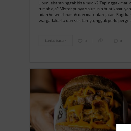
Libur Lebaran nggak bisa mudik? Tapi nggak mau d
rumah aja? Mister punya solusi nih buat kamu ya
udah bosen di rumah dan mau jalan-jalan. Bagi k
warga Jakarta dan sekitarnya, nggak perlu pergi j
jauh ke luar kota buat jalan-jalan. Cukup datang k
MoJA Museum yang ada di Senayan, Jakarta. Mo
Museum yang …
Continued
Lanjut baca >
0
0