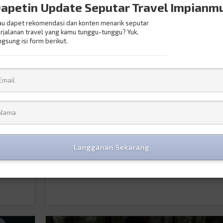
apetin Update Seputar Travel Impianm
u dapet rekomendasi dan konten menarik seputar
rjalanan travel yang kamu tunggu-tunggu? Yuk,
ngsung isi form berikut.
arta
Rasa Mi Instan yang Unik, U
Coba Belum?
SPECIAL FEATURES
/
16.February.2021
Zaman sekarang siapa sih yang nggak suka makan 
Rasanya yang gurih dan nikmat hingga aromanya y
ngan.
begitu menggoda pasti akan membuat siapa saja in
 untuk
ikut makan. Apalagi di Indonesia sendiri punya mere
rbuka
dengan varian rasa enak yang sudah terkenal hing
Langganan Sekarang
ini
penjuru dunia. Ngomongin soal rasa, kamu tahu n
ba
sih kalau ada banyak …
Continued
Lanjut baca >
0
0