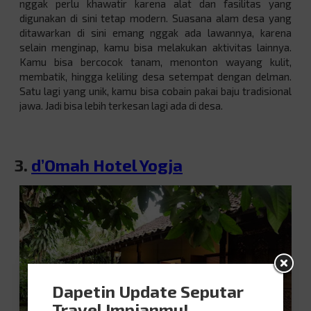
nggak perlu khawatir karena alat dan fasilitas yang
digunakan di sini tetap modern. Suasana alam desa yang
ditawarkan di sini emang nggak ada lawannya, karena
selain menginap, kamu bisa melakukan aktivitas lainnya.
Kamu bisa bercocok tanam, menonton wayang kulit,
membatik, hingga keliling desa setempat dengan delman.
Satu lagi yang unik, kamu bisa cobain pakai baju tradisional
jawa. Jadi bisa lebih terkesan lagi ada di desa.
3.
d’Omah Hotel Yogja
Dapetin Update Seputar
Travel Impianmu!