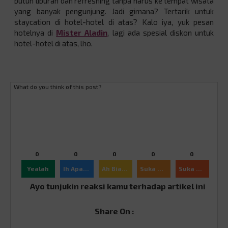
butuh liburan dan refreshing tanpa harus ke tempat wisata
yang banyak pengunjung. Jadi gimana? Tertarik untuk
staycation di hotel-hotel di atas? Kalo iya, yuk pesan
hotelnya di
Mister Aladin
, lagi ada spesial diskon untuk
hotel-hotel di atas, lho.
What do you think of this post?
0
0
0
0
0
Yealah
Ih Apaan Sih
Ah Biasa
Suka Ajah
Suka Banget
Ayo tunjukin reaksi kamu terhadap artikel ini
Share On :