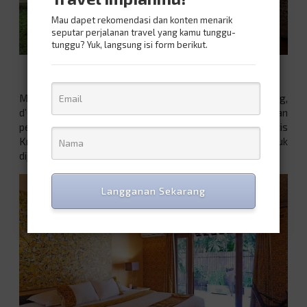
Mau dapet rekomendasi dan konten menarik
seputar perjalanan travel yang kamu tunggu-
tunggu? Yuk, langsung isi form berikut.
Sumber: domah-yogya-villa.yogyakarta-hotels.com
Masih dengan suasana alam Jogja yang begitu tenang,
d’Omah Hotel Yogja juga menawarkan ketenangan
pedesaan yang nyaman. Lokasinya ada di
Jalan Parangtritis
Km.8.5
membuat tempat ini cukup strategis untuk
dijangkau. Hotel ini juga dekat dengan pedesaan yang asri.
Langganan Sekarang