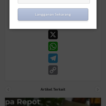
LinkedIn
Langganan Sekarang
Facebook
X
WhatsApp
Telegram
Copy
Link
Artikel Terkait