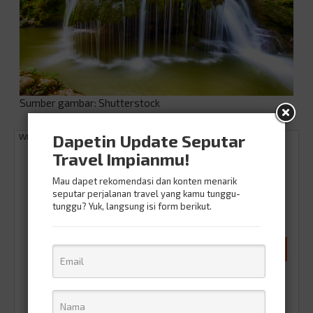
Sumber gambar: Shutterstock
Dapetin Update Seputar
What do you think of this post?
Travel Impianmu!
Mau dapet rekomendasi dan konten menarik
seputar perjalanan travel yang kamu tunggu-
tunggu? Yuk, langsung isi form berikut.
0
0
0
0
0
Yealah
Ih Apaan Sih
Ah Biasa
Suka Ajah
Suka Banget
Ayo tunjukin reaksi kamu terhadap artikel ini
Share On :