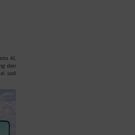
to AI,
ing
dan
l jadi