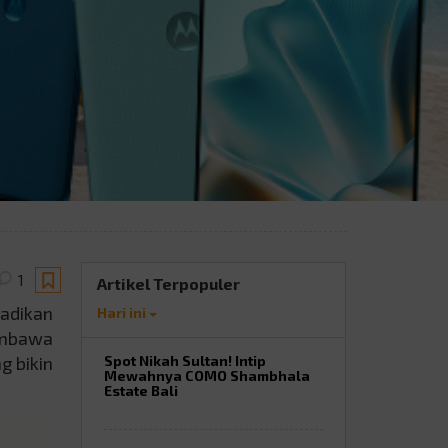
1
Artikel Terpopuler
badikan
Hari ini
embawa
g bikin
Spot Nikah Sultan! Intip
Mewahnya COMO Shambhala
Estate Bali