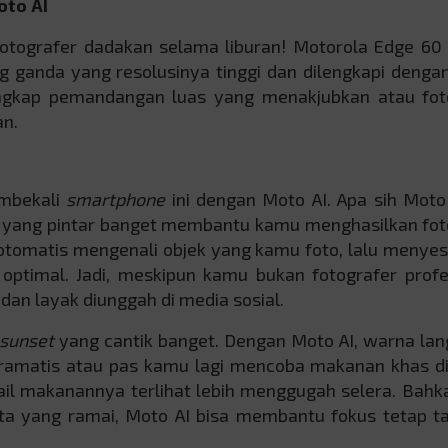
oto AI
fotografer dadakan selama liburan! Motorola Edge 60
 ganda yang resolusinya tinggi dan dilengkapi denga
angkap pemandangan luas yang menakjubkan atau fot
an.
embekali
smartphone
ini dengan Moto AI. Apa sih Moto 
an yang pintar banget membantu kamu menghasilkan fo
a otomatis mengenali objek yang kamu foto, lalu menye
optimal. Jadi, meskipun kamu bukan fotografer profe
dan layak diunggah di media sosial.
sunset
yang cantik banget. Dengan Moto AI, warna lan
 dramatis atau pas kamu lagi mencoba makanan khas d
tail makanannya terlihat lebih menggugah selera. Bahk
a yang ramai, Moto AI bisa membantu fokus tetap ta