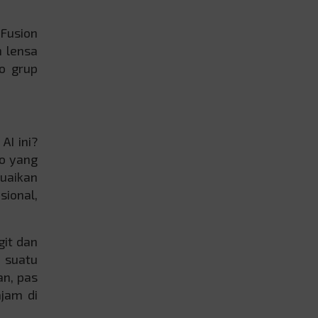
 Fusion
n lensa
o grup
AI ini?
to yang
suaikan
sional,
git dan
i suatu
an, pas
jam di