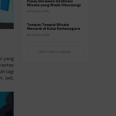
Pulau Derawan Destinasi
Wisata yang Wajib Dikunjungi
20.October.2015
Tempat-Tempat Wisata
Menarik di Kutai Kertanegara
06.October.2015
Lihat Lebih Lengkap >
si yang
mantep
ah lagi
. Jadi,