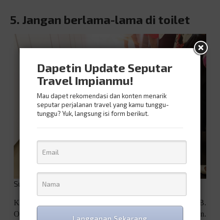
5. Jangan berlama-lama di toilet
Dapetin Update Seputar
Travel Impianmu!
Mau dapet rekomendasi dan konten menarik
seputar perjalanan travel yang kamu tunggu-
tunggu? Yuk, langsung isi form berikut.
Sumber gambar: Shutterstock
Kamu lagi di bandara, tiba-tiba sakit perut dan pengin BAB.
Oke, selesaikan urusan kamu tapi jangan sampai kelamaan.
Langganan Sekarang