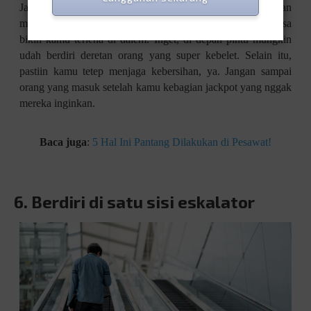
Jangan samain toilet di bandara dengan di rumah. Jangan
main HP atau baca koran atau melakukan apa pun yang bisa
bikin kamu terlena di dalem. Inget, di depan pintu mungkin
udah berdiri deretan orang yang super kebelet. Selain itu,
pastiin kamu tetep menjaga kebersihan, ya. Jangan sampai
orang yang masuk setelah kamu kebagian jackpot yang nggak
mereka inginkan.
Baca juga
:
5 Hal Ini Pantang Dilakukan di Pesawat!
6.
Berdiri di satu sisi eskalator