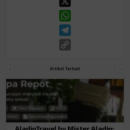
X
WhatsApp
Telegram
Copy
Link
Artikel Terkait
AladinTravel by Mister Aladin: