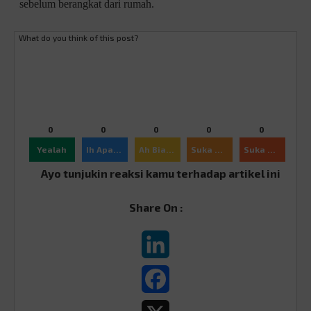
sebelum berangkat dari rumah.
What do you think of this post?
0
0
0
0
0
Yealah
Ih Apaan Sih
Ah Biasa
Suka Ajah
Suka Banget
Ayo tunjukin reaksi kamu terhadap artikel ini
Share On :
LinkedIn
Facebook