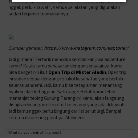
turun menuju dasar tebing sendirian. Meski begitu, kamu
nggak perlu khawatir, semua peralatan yang digunakan
sudah terjamin keamanannya.
Sumber gambar:
https://www.instagram.com/saptonar/
Jadi gimana? Tertarik mencoba kembalikan jiwa adventure
kamu? Kalau kamu penasaran dengan sensasinya, kamu
bisa banget nih ikut
Open Trip di Mister Aladin
. Open trip
ini sudah sesuai dengan protokol kesehatan yang berlaku
selama pandemi. Jadi, kamu bisa tetap aman menantang
nyalimu dari ketinggian. Satu lagi, setelah kamu lelah
memanjat tebing Gunung Parang ini, kamu akan langsung
disajikan hidangan nikmat di basecamp yang ada di bawah.
Jadi kamu nggak perlu bingung cari isi perut lagi. Sampai
ketemu di meeting point ya, Aladiners.
What do you think of this post?