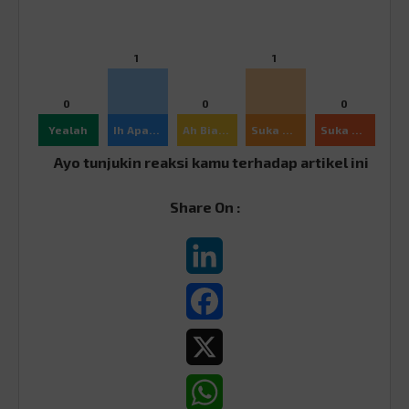
1
1
0
0
0
Yealah
Ih Apaan Sih
Ah Biasa
Suka Ajah
Suka Banget
Ayo tunjukin reaksi kamu terhadap artikel ini
Share On :
LinkedIn
Facebook
X
WhatsApp