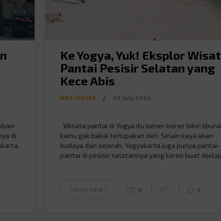
an
Ke Yogya, Yuk! Eksplor Wisa
Pantai Pesisir Selatan yang
Kece Abis
HOT ISSUES
/
30.July.2024
obain
Wisata pantai di Yogya itu bener-bener bikin libura
nya di
kamu gak bakal terlupakan deh. Selain kaya akan
karta.
budaya dan sejarah, Yogyakarta juga punya pantai-
pantai di pesisir selatannya yang keren buat dijelaj
a itu,
Aladiners. Ya, bisa dibilang pantai-pantai di Yogya j
an.
favorit banyak orang, baik lokal maupun mancaneg
Yuk, cek beberapa wisata pantai di Yogya yang …
Lanjut baca >
0
0
Continued