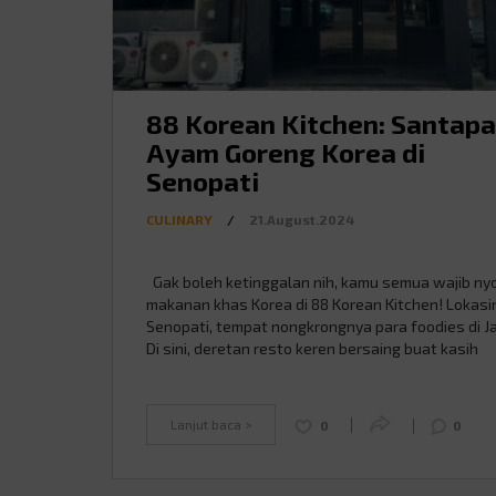
88 Korean Kitchen: Santap
Ayam Goreng Korea di
Senopati
CULINARY
/
21.August.2024
Gak boleh ketinggalan nih, kamu semua wajib ny
makanan khas Korea di 88 Korean Kitchen! Lokasi
Senopati, tempat nongkrongnya para foodies di Ja
Di sini, deretan resto keren bersaing buat kasih
pengalaman makan yang beda, tapi di tengah semu
88 Korean Kitchen sukses banget mencuri perhati
Dengan konsep yang chill abis dan …
Continued
Lanjut baca >
0
0