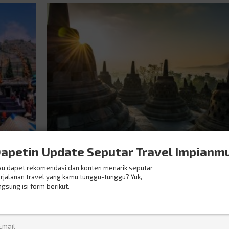
apetin Update Seputar Travel Impianm
,
Jalan Kaki Menyusuri Peson
u dapet rekomendasi dan konten menarik seputar
dan
Wisata Sekitar Candi
rjalanan travel yang kamu tunggu-tunggu? Yuk,
Borobudur
ngsung isi form berikut.
HOT ISSUES
/
22.July.2024