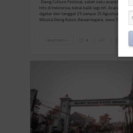
Dieng Culture Festival, salah satu acara budaya 
hits di Indonesia, bakal balik lagi nih. Acara seru in
digelar dari tanggal 23 sampai 25 Agustus 2024 d
Wisata Dieng Kulon, Banjarnegara, Jawa Tengah.
Festival tahunan ini nggak cuma menampilkan bu
lokal yang keren, tapi juga suguhan pertunjukan s
yang memukau plus keindahan …
Continued
Lanjut baca >
0
0