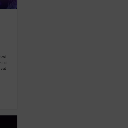
ival
si di
ival
an