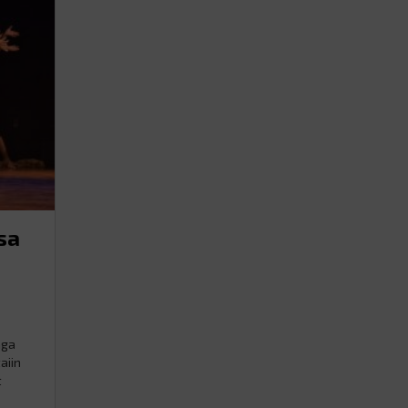
sa
aga
aiin
t