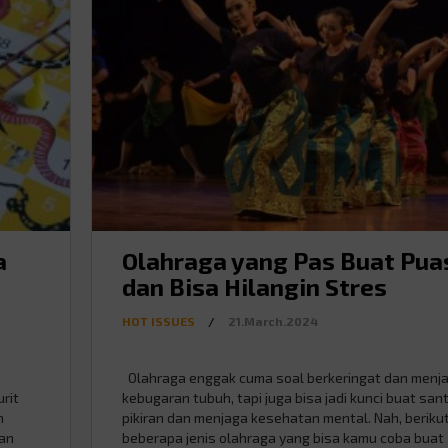
a
Olahraga yang Pas Buat Pua
dan Bisa Hilangin Stres
HOT ISSUES
/
21.March.2024
Olahraga enggak cuma soal berkeringat dan menj
rit
kebugaran tubuh, tapi juga bisa jadi kunci buat sant
h
pikiran dan menjaga kesehatan mental. Nah, beriku
gan
beberapa jenis olahraga yang bisa kamu coba buat