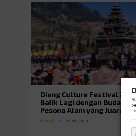
D
Dieng Culture Festival 2024
Ma
Balik Lagi dengan Budaya 
pe
Pesona Alam yang Juara
la
EVENTS
/
24.July.2024