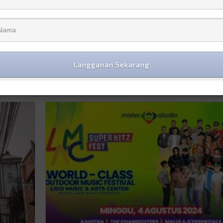
paling
Pesona tempat wisata dekat Candi Borobudur,
i bakal
mahakarya arsitektur Buddha terbesar di dunia. T
i Desa
wisata yang nggak cuma memukau dengan
kemegahannya, tapi juga menawarkan pesona ala
daya
budaya yang menarik banget buat dinikmati. Nah, b
eni
kamu yang pengen eksplor lebih dalam, ada beber
tempat wisata keren yang bisa dikunjungi cuma de
Langganan Sekarang
Lanjut baca >
0
0
jalan kaki dari Candi …
Continued