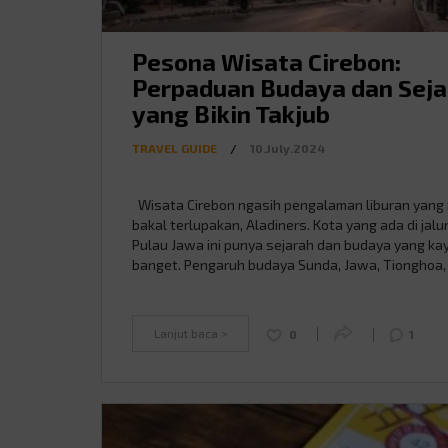
Pesona Wisata Cirebon:
Perpaduan Budaya dan Seja
yang Bikin Takjub
TRAVEL GUIDE
/
10.July.2024
Wisata Cirebon ngasih pengalaman liburan yang
bakal terlupakan, Aladiners. Kota yang ada di jalu
Pulau Jawa ini punya sejarah dan budaya yang ka
banget. Pengaruh budaya Sunda, Jawa, Tionghoa,
dan Eropa bisa kamu temuin di berbagai tempat w
menarik di sini. Dengan berbagai keindahan temp
wisatanya, Cirebon wajib masuk bucket list …
Lanjut baca >
0
1
Continued