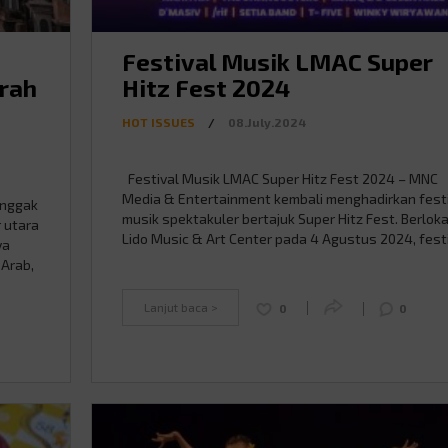
Festival Musik LMAC Super
rah
Hitz Fest 2024
HOT ISSUES
/
08.July.2024
Festival Musik LMAC Super Hitz Fest 2024 – MNC
Media & Entertainment kembali menghadirkan fest
 nggak
musik spektakuler bertajuk Super Hitz Fest. Berloka
r utara
Lido Music & Art Center pada 4 Agustus 2024, fest
ya
ini siap membawa para pecinta musik pada sebuah
 Arab,
perjalanan nostalgia yang tak terlupakan. Pagelar
isata
LMAC Super Hitz Fest 2024 akan diramaikan …
at
Lanjut baca >
0
0
Continued