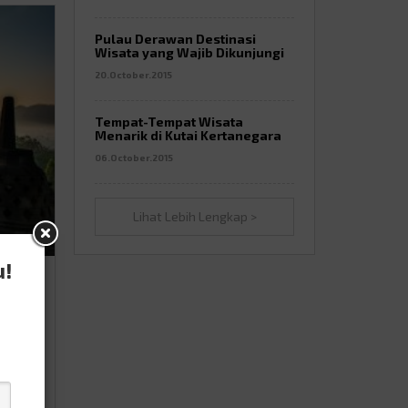
Pulau Derawan Destinasi
Wisata yang Wajib Dikunjungi
20.October.2015
Tempat-Tempat Wisata
Menarik di Kutai Kertanegara
06.October.2015
Lihat Lebih Lengkap >
u!
a