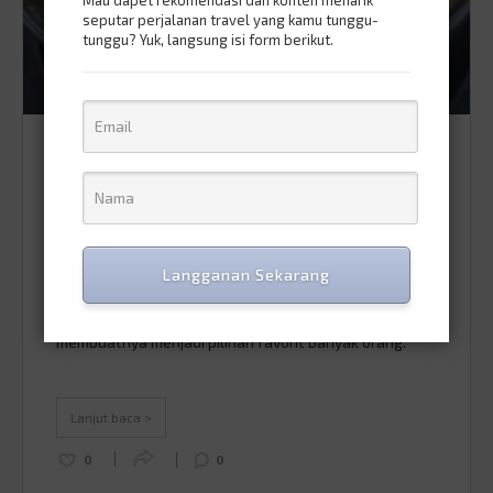
Mau dapet rekomendasi dan konten menarik
seputar perjalanan travel yang kamu tunggu-
tunggu? Yuk, langsung isi form berikut.
Rekomendasi Tempat Makan
Misoa yang Enak!
CULINARY
/
29.February.2024
Langganan Sekarang
Misoa, mi berwarna cerah yang terbuat dari tepung
terigu, adalah salah satu hidangan yang sangat
populer di Indonesia. Rasanya yang lembut dan kenyal
membuatnya menjadi pilihan favorit banyak orang.
Biasanya, misoa disajikan dalam berbagai hidangan,
seperti mi goreng, mi kuah, atau mi siram. Beragam
tempat makan yang menyajikan Misoa dengan cita
Lanjut baca >
rasa yang autentik …
Continued
0
0