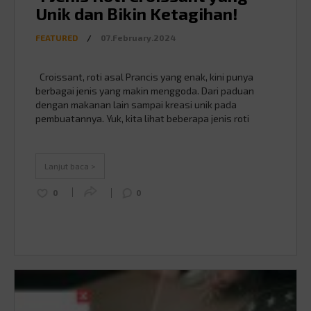
Unik dan Bikin Ketagihan!
FEATURED
/
07.February.2024
Croissant, roti asal Prancis yang enak, kini punya
berbagai jenis yang makin menggoda. Dari paduan
dengan makanan lain sampai kreasi unik pada
pembuatannya. Yuk, kita lihat beberapa jenis roti
croissant yang menggugah lidah ini! 1. Cromboloni
Source : bandunginsider.com Cromboloni merupakan
perpaduan yang menarik antara roti croissant dan
Lanjut baca >
bomboloni, donat tradisional Italia yang …
Continued
0
0