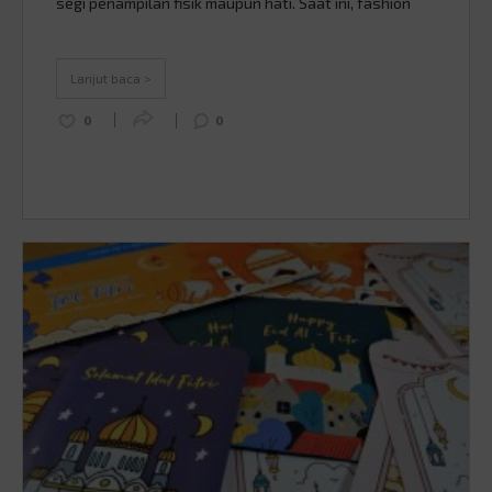
segi penampilan fisik maupun hati. Saat ini, fashion
udah banyak banget yang berkembang, termasuk tren
fashion muslim. Dulu kan baju muslim lebih ke arah
agamis dan simpel, sekarang makin …
Continued
Lanjut baca >
0
0