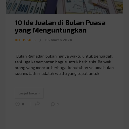
10 Ide Jualan di Bulan Puasa
yang Menguntungkan
HOT ISSUES
/
06.March.2024
Bulan Ramadan bukan hanya waktu untuk beribadah,
tapi juga kesempatan bagus untuk berbisnis. Banyak
orang yang mencari berbagai kebutuhan selama bulan
suci ini. Jadi ini adalah waktu yang tepat untuk
menambah pendapatan kamu. Berikut adalah 10 ide
bisnis yang mudah dipahami dan bisa kamu coba
selama bulan Ramadan supaya lancar jualan saat
Lanjut baca >
bulan puasa: …
Continued
0
0