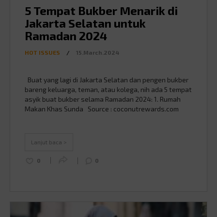
5 Tempat Bukber Menarik di
Jakarta Selatan untuk
Ramadan 2024
HOT ISSUES
/
15.March.2024
Buat yang lagi di Jakarta Selatan dan pengen bukber
bareng keluarga, teman, atau kolega, nih ada 5 tempat
asyik buat bukber selama Ramadan 2024: 1. Rumah
Makan Khas Sunda Source : coconutrewards.com
Cobain makanan khas Sunda yang enak dan bener-
bener asli di resto hits di Jakarta Selatan. Ada nasi
liwet, ikan bakar, dan sayur …
Continued
Lanjut baca >
0
0