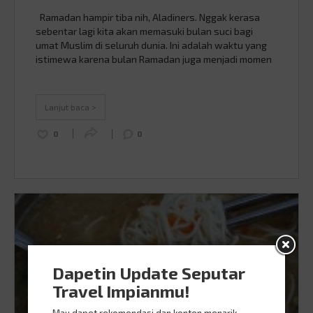
Ramadan hampir tiba nih, Aladiners. Nggak kerasa
sebentar lagi kita akan memasuki bulan suci bagi
umat Muslim di seluruh dunia. Ini adalah waktu yang
istimewa karena bulan Ramadan juga menjadi momen
yang seru untuk saling bersilaturahmi dengan
keluarga dan kerabat, jadwal buka puasa dan
ngabuburit bakal memenuhi notifikasi pesan kamu.
Lanjut baca >
Sekarang ngabuburit nggak pernah …
Continued
0
0
Dapetin Update Seputar
Travel Impianmu!