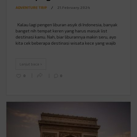
ADVENTURE TRIP
/
21.February.2024
Kalau lagi pengen liburan asyik di Indonesia, banyak
banget nih tempat keren yang harus masuk list
destinasi kamu. Nah, biar liburannya makin seru, ayo
kita cek beberapa destinasi wisata kece yang wajib
kamu kunjungi di tahun 2024. 1. Raja Ampat (Papua
Barat): lautnya keren banget Source :
westpapuadiary.com Kalau kamu suka sama laut dan
Lanjut baca >
…
Continued
0
0