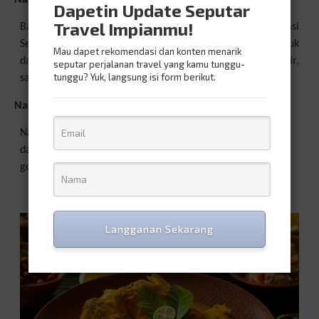
Dapetin Update Seputar
Travel Impianmu!
Bahan dasar nasi sela adalah nasi dan sela (ubi jalar). Nasi
Sela dengan campuran santan, daging dan basa gede. Lauk
Mau dapet rekomendasi dan konten menarik
dari nasi ini adalah sayur bejek, udang, kacang, ayam suwir,
seputar perjalanan travel yang kamu tunggu-
tunggu? Yuk, langsung isi form berikut.
sambal matah.
Nasi Jinggo
Nasi jinggo dibungkus dengan daun pisang. Isinya terdiri
dari satu kepal nasi putih, daging ayam suwir, tempe
goreng, mie goreng dan sambal.
Langganan Sekarang