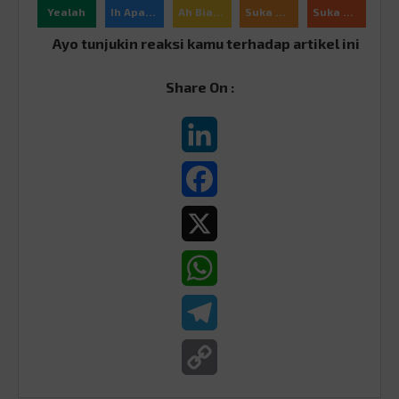
Yealah
Ih Apaan Sih
Ah Biasa
Suka Ajah
Suka Banget
Ayo tunjukin reaksi kamu terhadap artikel ini
Share On :
LinkedIn
Facebook
X
WhatsApp
Telegram
Copy
Link