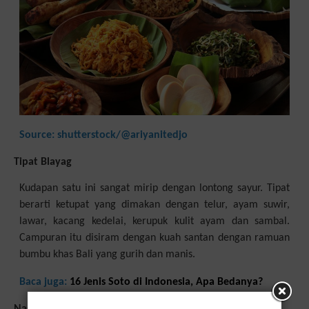
Source: shutterstock/@ariyanitedjo
Tipat Blayag
Kudapan satu ini sangat mirip dengan lontong sayur. Tipat
berarti ketupat yang dimakan dengan telur, ayam suwir,
lawar, kacang kedelai, kerupuk kulit ayam dan sambal.
Campuran itu disiram dengan kuah santan dengan ramuan
bumbu khas Bali yang gurih dan manis.
Baca juga:
16 Jenis Soto di Indonesia, Apa Bedanya?
Nasi Sela