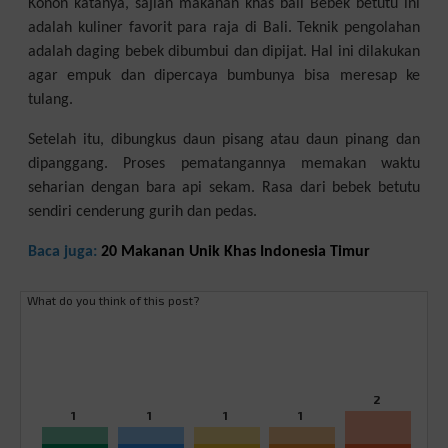
Konon katanya, sajian makanan khas bali Bebek betutu ini
adalah kuliner favorit para raja di Bali. Teknik pengolahan
adalah daging bebek dibumbui dan dipijat. Hal ini dilakukan
agar empuk dan dipercaya bumbunya bisa meresap ke
tulang.
Setelah itu, dibungkus daun pisang atau daun pinang dan
dipanggang. Proses pematangannya memakan waktu
seharian dengan bara api sekam. Rasa dari bebek betutu
sendiri cenderung gurih dan pedas.
Baca juga:
20 Makanan Unik Khas Indonesia Timur
What do you think of this post?
2
1
1
1
1