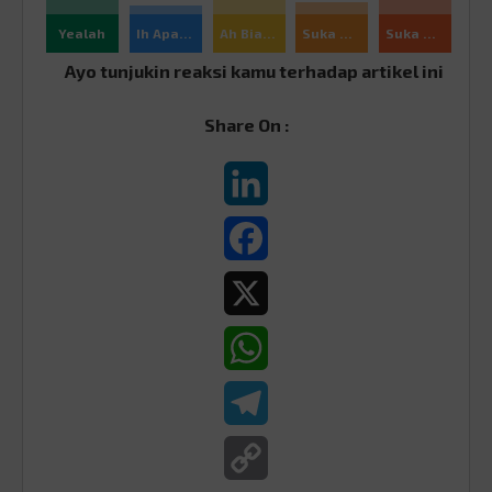
Yealah
Ih Apaan Sih
Ah Biasa
Suka Ajah
Suka Banget
Ayo tunjukin reaksi kamu terhadap artikel ini
Share On :
LinkedIn
Facebook
X
WhatsApp
Telegram
Copy