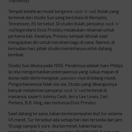
TripSavvy)
Tempat kelahiran musik bergenre
rock ‘n’ roll
. Itulah yang
terkenal dari studio Sun yang berlokasi di Memphis,
Tennessee, AS tersebut. Di studio itulah, penyanyi
rock ‘n’
roll
legendaris Elvis Presley melakukan rekaman untuk
pertama kali. Awalnya, Presley sempat ditolak saat
mengajukan diri untuk merekam lagu di sana. Namun, di
kemudian hari, pihak studio memintanya untuk datang
kembali.
Studio Sun dibuka pada 1950. Pendirinya adalah Sam Philips.
Ia rela mengorbankan pekerjaannya yang cukup mapan di
dunia radio demi mengejar
passion
-nya di bidang musik.
Pengorbanannya tidak sia-sia. Studio yang dibangunnya
banyak melahirkan penyanyi
rock ‘n’ roll
terkenal di
masanya, seperti Johnny Cash, Jerry Lee Lewis, Carl
Perkins, B.B. King, dan tentunya Elvis Presley.
Saat datang ke sana, kalian berkesempatan ikut tur selama
45 menit. Tur tersebut ada setiap hari dan tersedia dari jam
10 pagi sampai 6 sore. Jika berminat, kalian harus