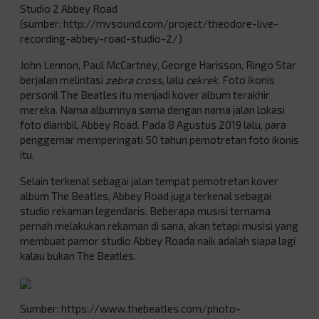
Studio 2 Abbey Road
(sumber: http://mvsound.com/project/theodore-live-
recording-abbey-road-studio-2/)
John Lennon, Paul McCartney, George Harisson, Ringo Star
berjalan melintasi
zebra cross
, lalu
cekrek
. Foto ikonis
personil The Beatles itu menjadi kover album terakhir
mereka. Nama albumnya sama dengan nama jalan lokasi
foto diambil, Abbey Road. Pada 8 Agustus 2019 lalu, para
penggemar memperingati 50 tahun pemotretan foto ikonis
itu.
Selain terkenal sebagai jalan tempat pemotretan kover
album The Beatles, Abbey Road juga terkenal sebagai
studio rekaman legendaris. Beberapa musisi ternama
pernah melakukan rekaman di sana, akan tetapi musisi yang
membuat pamor studio Abbey Roada naik adalah siapa lagi
kalau bukan The Beatles.
Sumber: https://www.thebeatles.com/photo-