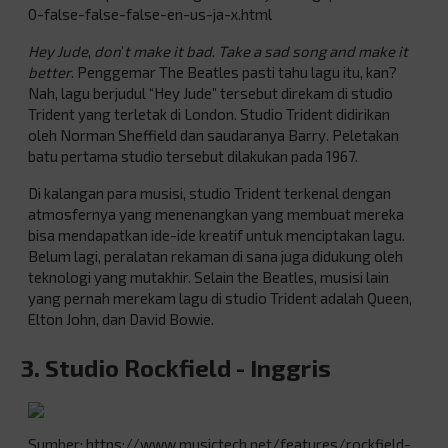
0-false-false-false-en-us-ja-x.html
Hey Jude
,
don
’
t make it bad
.
Take a sad song
and make it
better
. Penggemar The Beatles pasti tahu lagu itu, kan?
Nah, lagu berjudul “Hey Jude” tersebut direkam di studio
Trident yang terletak di London. Studio Trident didirikan
oleh Norman Sheffield dan saudaranya Barry. Peletakan
batu pertama studio tersebut dilakukan pada 1967.
Di kalangan para musisi, studio Trident terkenal dengan
atmosfernya yang menenangkan yang membuat mereka
bisa mendapatkan ide-ide kreatif untuk menciptakan lagu.
Belum lagi, peralatan rekaman di sana juga didukung oleh
teknologi yang mutakhir. Selain the Beatles, musisi lain
yang pernah merekam lagu di studio Trident adalah Queen,
Elton John, dan David Bowie.
3. Studio Rockfield - Inggris
Sumber: https://www.musictech.net/features/rockfield-