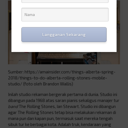
Langganan Sekarang
Sumber: https://amainsider.com/things-alberta-spring-
2018/things-to-do-alberta-rolling-stones-mobile-
studio/ (foto oleh Brandon Wallis)
Inilah studio rekaman bergerak pertama di dunia. Studio ini
dibangun pada 1968 atas saran pianis sekaligus manajer tur
band
The Rolling Stones, Ian Stewart. Studio ini dibangun
agar The Rolling Stones tetap bisa melakukan rekaman di
mana pun dan kapan pun, termasuk saat mereka tengah
sibuk tur ke berbagai kota. Adalah truk, kendaraan yang