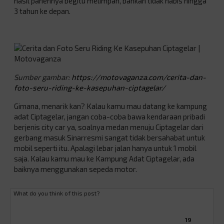
hasil panennya begitu melimpah, bahkan tidak habis hingga
3 tahun ke depan.
Sumber gambar:
https://motovaganza.com/cerita-dan-
foto-seru-riding-ke-kasepuhan-ciptagelar/
Gimana, menarik kan? Kalau kamu mau datang ke kampung
adat Ciptagelar, jangan coba-coba bawa kendaraan pribadi
berjenis city car ya, soalnya medan menuju Ciptagelar dari
gerbang masuk Sinarresmi sangat tidak bersahabat untuk
mobil seperti itu. Apalagi lebar jalan hanya untuk 1 mobil
saja. Kalau kamu mau ke Kampung Adat Ciptagelar, ada
baiknya menggunakan sepeda motor.
What do you think of this post?
19