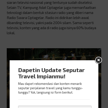
siaran televisi nasional yang tentunya sudah diseleksi.
Selain TV, Kampung Adat Ciptagelar juga memanfaatkan
teknologi dalam bentuk stasiun radio yang diberi nama
Radio Swara Ciptagelar. Radio ini didirikan lebih awal
dibanding televisi, yakni pada 2004 silam. Sama seperti
televisi, konten yang ada di radio juga isinya 60% budaya
lokal.
Dapetin Update Seputar
Travel Impianmu!
Mau dapet rekomendasi dan konten menarik
seputar perjalanan travel yang kamu tunggu-
tunggu? Yuk, langsung isi form berikut.