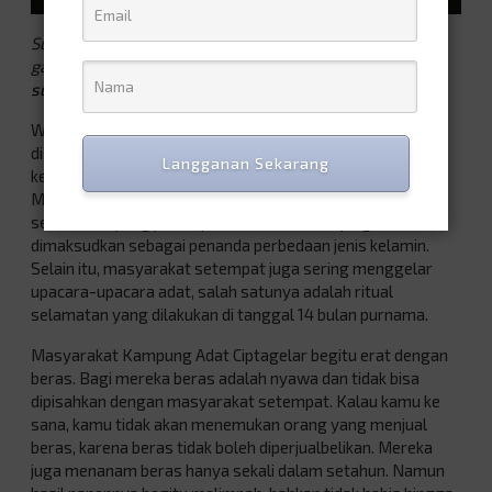
Sumber
gambar:
https://backpackerjakarta.com/melihat-adat-
sunda-di-kampung-ciptagelar-sukabumi/
Walau akrab dengan kemajuan teknologi, tapi masyarakat
di Kampung Adat Ciptagelar masih mengedepankan
Langganan Sekarang
kebiasaan-kebiasaan adat dalam beraktivitas sehari-hari.
Misalnya, untuk laki-laki diharuskan memakai ikat kepala
sementara yang perempuan memakai samping. Ini
dimaksudkan sebagai penanda perbedaan jenis kelamin.
Selain itu, masyarakat setempat juga sering menggelar
upacara-upacara adat, salah satunya adalah ritual
selamatan yang dilakukan di tanggal 14 bulan purnama.
Masyarakat Kampung Adat Ciptagelar begitu erat dengan
beras. Bagi mereka beras adalah nyawa dan tidak bisa
dipisahkan dengan masyarakat setempat. Kalau kamu ke
sana, kamu tidak akan menemukan orang yang menjual
beras, karena beras tidak boleh diperjualbelikan. Mereka
juga menanam beras hanya sekali dalam setahun. Namun