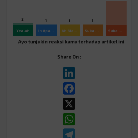
2
1
1
1
Yealah
Ih Apaan Sih
Ah Biasa
Suka Ajah
Suka Banget
Ayo tunjukin reaksi kamu terhadap artikel ini
Share On :
LinkedIn
Facebook
X
WhatsApp
Telegram