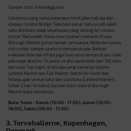
Sumber foto: traveldigg.com
Lokasinya yang cuma beberapa menit jalan kaki aja dari
stasiun London Bridge Tube bikin pasar satu ini jadi salah
satu destinasi wajib wisatawan yang dateng ke London.
Isinya? Banyaaak! Kalau mau nyobain makanan Eropa,
Borough Market punya hampir semuanya. Mulai dari pasta,
roti-rotian, sampe
seafood
semuanya ada. Bahkan
makanan Asia dan Afrika juga bisa kamu temuin di sini. Udah
ada sejak abad ke-13, pasar ini diisi sama lebih dari 100 toko
dan
stall.
Tapi inget, di sini ada yang namanya sistem
Limited Market dan Full Market. Jadi di hari Senin dan
Selasa, gak semua toko dan
stall
buka (Limited Market).
Selain 2 hari tersebut, barulah toko-toko di Borough
Market buka semuanya.
Buka: Senin - Kamis (10:00 - 17:00), Jumat (10:00 -
18:00), Sabtu (08:00 - 17:00)
3. Torvehallerne, Kopenhagen,
Denmark