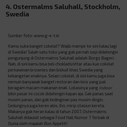
4. Ostermalms Saluhall, Stockholm,
Swedia
Sumber foto: www.g-e-t.in
Kamu suka banget cokelat? Wajib mampir ke sini kalau lagi
di Swedia! Salah satu toko yang gak pernah sepi didatengin
pengunjung di Ostermalms Saluhall adalah Borgs Bageri.
Nah, di sini kamu bisa beli chokladsnittar atau kue cokelat
perkawinan brownies dan biskuit khas Swedia yang
kebangetan enaknya. Selain cokelat, di sini kamu juga bisa
nemuin banyaaak banget restoran dan kios yang jual
beragam macam makanan enak. Lokasinya yang
indoor
bikin pasar ini cocok didatengin kapan aja. Gak panas saat
musim panas, dan gak kedinginan pas musim dingin.
Gedungnya juga keren abis, lho, mirip stasiun kereta.
Makanya gak heran kalau di tahun 2007, Ostermalms
Saluhall didaulat sebagai Food Hall Nomor 7 Terbaik di
Dunia oleh majalah Bon Appetit!