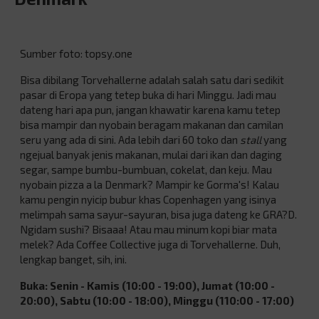
Sumber foto: topsy.one
Bisa dibilang Torvehallerne adalah salah satu dari sedikit
pasar di Eropa yang tetep buka di hari Minggu. Jadi mau
dateng hari apa pun, jangan khawatir karena kamu tetep
bisa mampir dan nyobain beragam makanan dan camilan
seru yang ada di sini. Ada lebih dari 60 toko dan
stall
yang
ngejual banyak jenis makanan, mulai dari ikan dan daging
segar, sampe bumbu-bumbuan, cokelat, dan keju. Mau
nyobain pizza a la Denmark? Mampir ke Gorma's! Kalau
kamu pengin nyicip bubur khas Copenhagen yang isinya
melimpah sama sayur-sayuran, bisa juga dateng ke GRA?D.
Ngidam sushi? Bisaaa! Atau mau minum kopi biar mata
melek? Ada Coffee Collective juga di Torvehallerne. Duh,
lengkap banget, sih, ini.
Buka: Senin - Kamis (10:00 - 19:00), Jumat (10:00 -
20:00), Sabtu (10:00 - 18:00), Minggu (110:00 - 17:00)