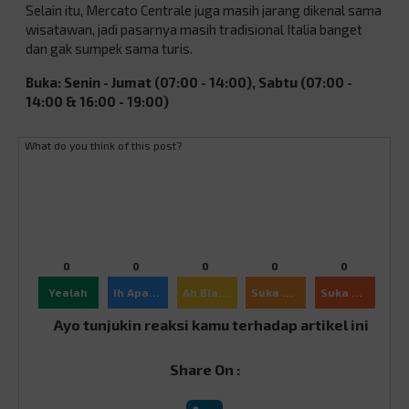
Selain itu, Mercato Centrale juga masih jarang dikenal sama
wisatawan, jadi pasarnya masih tradisional Italia banget
dan gak sumpek sama turis.
Buka: Senin - Jumat (07:00 - 14:00), Sabtu (07:00 -
14:00 & 16:00 - 19:00)
What do you think of this post?
0
0
0
0
0
Yealah
Ih Apaan Sih
Ah Biasa
Suka Ajah
Suka Banget
Ayo tunjukin reaksi kamu terhadap artikel ini
Share On :