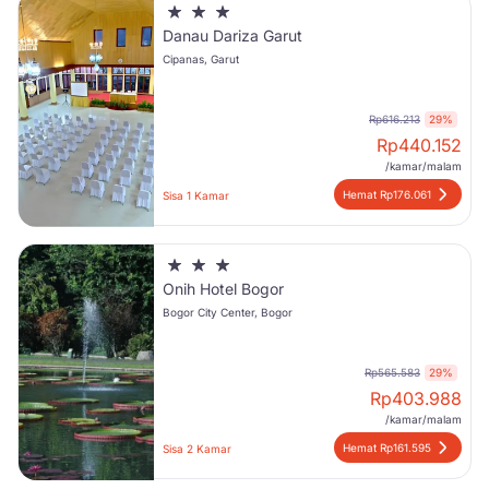
Danau Dariza Garut
Cipanas, Garut
Rp616.213
29%
Rp
440.152
/kamar/malam
Hemat Rp176.061
Sisa 1 Kamar
Onih Hotel Bogor
Bogor City Center, Bogor
Rp565.583
29%
Rp
403.988
/kamar/malam
Hemat Rp161.595
Sisa 2 Kamar