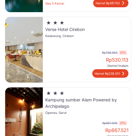
Hemat Rp381.152
Sisa 5 Kamar
Verse Hotel Cirebon
Kedawung, Cirebon
Rp768.664
31%
Rp
530.113
/kamar/malam
Hemat Rp238.551
Kampung sumber Alam Powered by
Archipelago
Cipanas, Garut
Rp967.905
31%
Rp
667.521