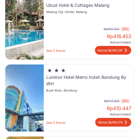
Ubud Hotel & Cottages Malang
Malang City Center, Malang
Rp583.034
29%
Rp
416.453
/kamar/malam
Hemat Rp166.581
Sisa 5 Kamar
Luminor Hotel Metro Indah Bandung By
WH
Buah Batu, Bandung
Rp574.626
29%
Rp
410.447
/kamar/malam
Hemat Rp164.179
Sisa 5 Kamar