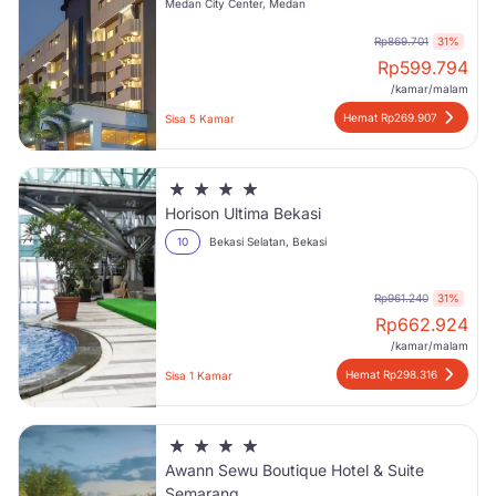
Medan City Center, Medan
Rp869.701
31%
Rp
599.794
/kamar/malam
Hemat Rp269.907
Sisa 5 Kamar
Horison Ultima Bekasi
10
Bekasi Selatan, Bekasi
Rp961.240
31%
Rp
662.924
/kamar/malam
Hemat Rp298.316
Sisa 1 Kamar
Awann Sewu Boutique Hotel & Suite
Semarang