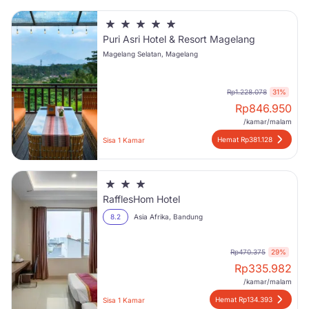
Puri Asri Hotel & Resort Magelang
Magelang Selatan, Magelang
Rp1.228.078
31%
Rp
846.950
/kamar/malam
Hemat Rp381.128
Sisa 1 Kamar
RafflesHom Hotel
8.2
Asia Afrika, Bandung
Rp470.375
29%
Rp
335.982
/kamar/malam
Hemat Rp134.393
Sisa 1 Kamar