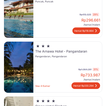
Puncak, Puncak
Rp415.325
29%
Rp
296.661
/kamar/malam
Hemat Rp118.664
The Arnawa Hotel - Pangandaran
Pangandaran, Pangandaran
Rp1.064.281
31%
Rp
733.987
/kamar/malam
Hemat Rp330.294
Sisa 4 Kamar