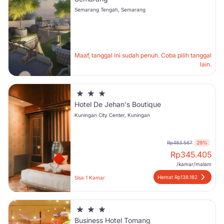
Semarang Tengah, Semarang
Maaf, tanggal ini sudah penuh. Coba pilih tanggal
lain.
Hotel De Jehan's Boutique
Kuningan City Center, Kuningan
Rp483.567
29%
Rp
345.405
/kamar/malam
Hemat Rp138.162
Sisa 1 Kamar
Business Hotel Tomang