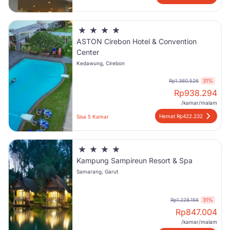
ASTON Cirebon Hotel & Convention
Center
Kedawung, Cirebon
Rp1.360.526
31%
Rp
938.294
/kamar/malam
Hemat Rp422.232
Sisa 5 Kamar
Kampung Sampireun Resort & Spa
Samarang, Garut
Rp1.228.156
31%
Rp
847.004
/kamar/malam