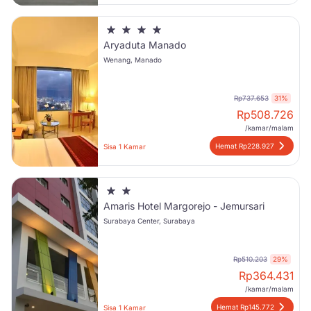
Aryaduta Manado
Wenang, Manado
Rp737.653
31%
Rp
508.726
/kamar/malam
Hemat Rp228.927
Sisa 1 Kamar
Amaris Hotel Margorejo - Jemursari
Surabaya Center, Surabaya
Rp510.203
29%
Rp
364.431
/kamar/malam
Hemat Rp145.772
Sisa 1 Kamar