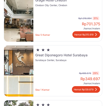
Grage Hotel Cirebon
Cirebon City Center, Cirebon
Rp1.016.994
31%
Rp
701.375
/kamar/malam
Hemat Rp315.619
Sisa 5 Kamar
Great Diponegoro Hotel Surabaya
Surabaya Center, Surabaya
Rp489.576
29%
Rp
349.697
/kamar/malam
Hemat Rp139.879
Sisa 1 Kamar