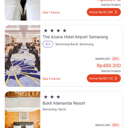
/kamar/malam
Hemat Rp132.285
Sisa 1 Kamar
The Azana Hotel Airport Semarang
8.3
Semarang Barat, Semarang
Rp685.020
29%
Rp
489.300
/kamar/malam
Hemat Rp195.720
Sisa 5 Kamar
Bukit Alamanda Resort
Samarang, Garut
Rp572.792
29%