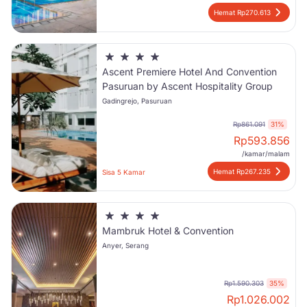
Hemat Rp270.613
Ascent Premiere Hotel And Convention
Pasuruan by Ascent Hospitality Group
Gadingrejo, Pasuruan
Rp861.091
31%
Rp
593.856
/kamar/malam
Hemat Rp267.235
Sisa 5 Kamar
Mambruk Hotel & Convention
Anyer, Serang
Rp1.590.303
35%
Rp
1.026.002