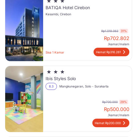
BATIQA Hotel Cirebon
Kesambi, Cirebon
Rp1.019.063
31%
Rp
702.802
/kamar/malam
Hemat Rp316.261
Sisa 1 Kamar
Ibis Styles Solo
8.3
Mangkunegaran, Solo - Surakarta
Rp700.000
29%
Rp
500.000
/kamar/malam
Hemat Rp200.000