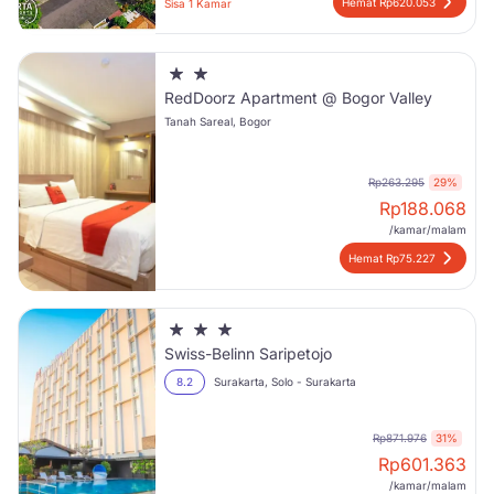
Hemat Rp620.053
Sisa 1 Kamar
RedDoorz Apartment @ Bogor Valley
Tanah Sareal, Bogor
Rp263.295
29%
Rp
188.068
/kamar/malam
Hemat Rp75.227
Swiss-Belinn Saripetojo
8.2
Surakarta, Solo - Surakarta
Rp871.976
31%
Rp
601.363
/kamar/malam