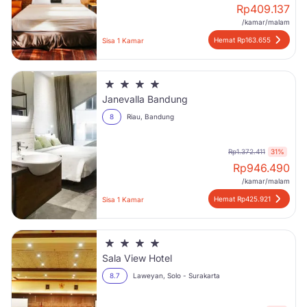
Rp
409.137
/kamar/malam
Hemat Rp163.655
Sisa 1 Kamar
Janevalla Bandung
8
Riau, Bandung
Rp1.372.411
31%
Rp
946.490
/kamar/malam
Hemat Rp425.921
Sisa 1 Kamar
Sala View Hotel
8.7
Laweyan, Solo - Surakarta