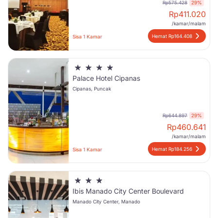
Rp575.428
29%
Rp
411.020
/kamar/malam
Hemat Rp164.408
Sisa 1 Kamar
Palace Hotel Cipanas
Cipanas, Puncak
Rp644.897
29%
Rp
460.641
/kamar/malam
Hemat Rp184.256
Sisa 1 Kamar
Ibis Manado City Center Boulevard
Manado City Center, Manado