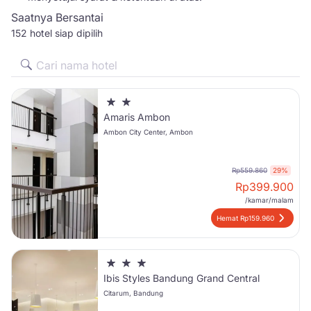
Saatnya Bersantai
152 hotel siap dipilih
Amaris Ambon
Ambon City Center, Ambon
Rp559.860
29%
Rp
399.900
/kamar/malam
Hemat Rp159.960
Ibis Styles Bandung Grand Central
Citarum, Bandung