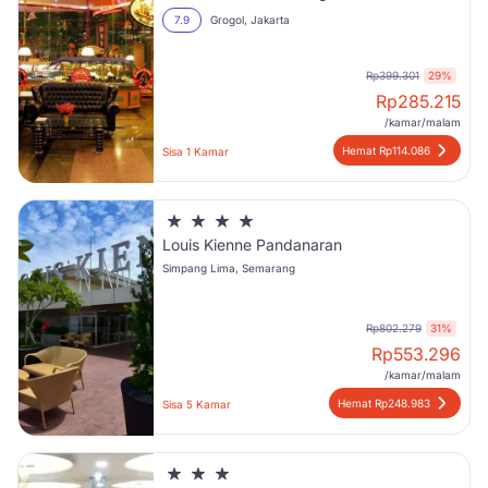
7.9
Grogol, Jakarta
Rp399.301
29%
Rp
285.215
/kamar/malam
Hemat Rp114.086
Sisa 1 Kamar
Louis Kienne Pandanaran
Simpang Lima, Semarang
Rp802.279
31%
Rp
553.296
/kamar/malam
Hemat Rp248.983
Sisa 5 Kamar