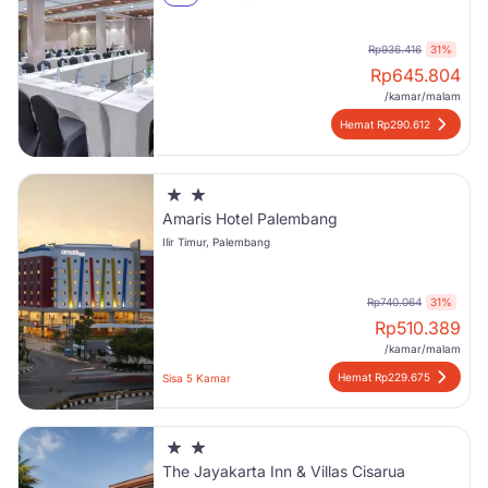
Rp936.416
31%
Rp
645.804
/kamar/malam
Hemat Rp290.612
Amaris Hotel Palembang
Ilir Timur, Palembang
Rp740.064
31%
Rp
510.389
/kamar/malam
Hemat Rp229.675
Sisa 5 Kamar
The Jayakarta Inn & Villas Cisarua