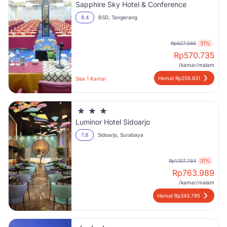
Sapphire Sky Hotel & Conference
8.4
BSD, Tangerang
Rp827.566
31%
Rp
570.735
/kamar/malam
Hemat Rp256.831
Sisa 1 Kamar
Luminor Hotel Sidoarjo
7.8
Sidoarjo, Surabaya
Rp1.107.784
31%
Rp
763.989
/kamar/malam
Hemat Rp343.795