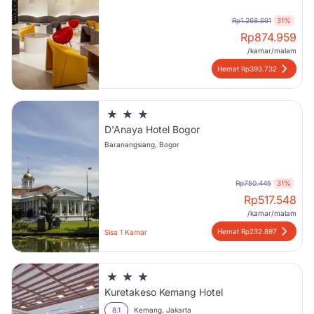
Rp1.268.691
31%
Rp
874.959
/kamar/malam
Hemat Rp393.732
D'Anaya Hotel Bogor
Baranangsiang, Bogor
Rp750.445
31%
Rp
517.548
/kamar/malam
Hemat Rp232.897
Sisa 1 Kamar
Kuretakeso Kemang Hotel
8.1
Kemang, Jakarta