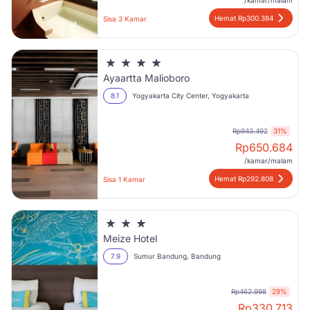
/kamar/malam
Hemat Rp300.384
Sisa 3 Kamar
Ayaartta Malioboro
8.1
Yogyakarta City Center, Yogyakarta
Rp943.492
31%
Rp
650.684
/kamar/malam
Hemat Rp292.808
Sisa 1 Kamar
Meize Hotel
7.9
Sumur Bandung, Bandung
Rp462.998
29%
Rp
330.713