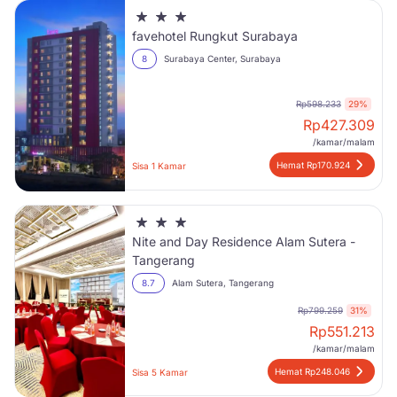
favehotel Rungkut Surabaya
8
Surabaya Center, Surabaya
Rp598.233
29%
Rp
427.309
/kamar/malam
Hemat Rp170.924
Sisa 1 Kamar
Nite and Day Residence Alam Sutera -
Tangerang
8.7
Alam Sutera, Tangerang
Rp799.259
31%
Rp
551.213
/kamar/malam
Hemat Rp248.046
Sisa 5 Kamar