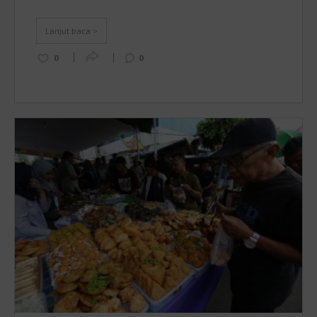
Sabang sampai Merauke yang dijamin bakal bikin
liburanmu makin berkesan dan pastinya
Lanjut baca >
Instagrammable …
Continued
0
0