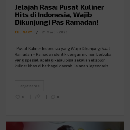
Jelajah Rasa: Pusat Kuliner
Hits di Indonesia, Wajib
Dikunjungi Pas Ramadan!
CULINARY
/
21.March.2025
Pusat Kuliner Indonesia yang Wajib Dikunjungi Saat
Ramadan – Ramadan identik dengan momen berbuka
yang spesial, apalagi kalau bisa sekalian eksplor
kuliner khas di berbagai daerah. Jajanan legendaris
hingga hidangan kekinian, setiap kota punya spot
kuliner yang sayang banget untuk dilewatkan. Nah,
buat kamu yang suka wisata kuliner saat ngabuburit,
Lanjut baca >
berikut beberapa tempat terbaik …
Continued
0
0