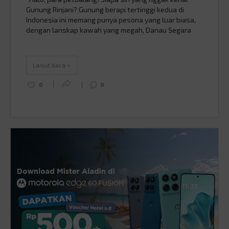
Gunung Rinjani? Gunung berapi tertinggi kedua di
Indonesia ini memang punya pesona yang luar biasa,
dengan lanskap kawah yang megah, Danau Segara
Anak yang memukau, ditambah pemandangan sunrise
yang bikin syahdu. Tapi, di balik keindahannya, Rinjani
juga menyimpan tantangan dan risiko yang nggak bisa
Lanjut baca >
dianggap enteng, …
Continued
0
0