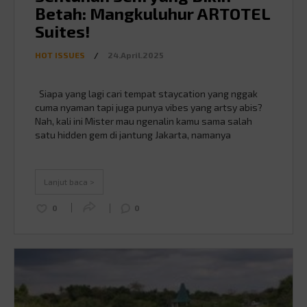
Betah: Mangkuluhur ARTOTEL
Suites!
HOT ISSUES
/
24.April.2025
Siapa yang lagi cari tempat staycation yang nggak
cuma nyaman tapi juga punya vibes yang artsy abis?
Nah, kali ini Mister mau ngenalin kamu sama salah
satu hidden gem di jantung Jakarta, namanya
Mangkuluhur ARTOTEL Suites! Percaya deh, hotel
yang satu ini beda dari yang lain. Kenapa? Yuk, kita
kepoin lebih dalam! Sumber gambar: …
Continued
Lanjut baca >
0
0