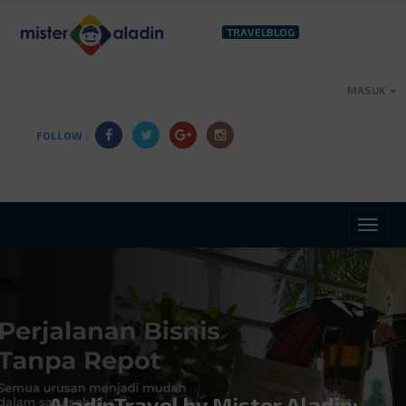
TRAVELBLOG
MASUK
FOLLOW :
AladinTravel by Mister Aladin: