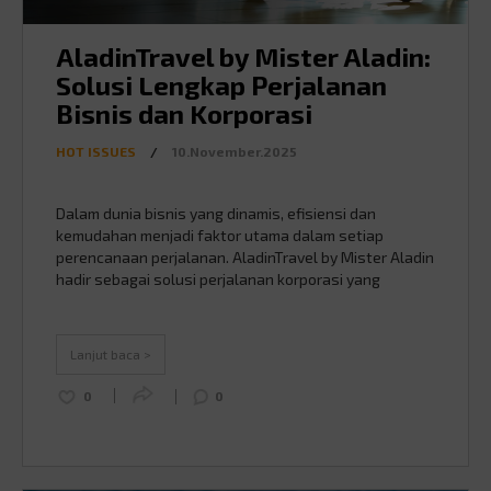
AladinTravel by Mister Aladin:
Solusi Lengkap Perjalanan
Bisnis dan Korporasi
HOT ISSUES
/
10.November.2025
Dalam dunia bisnis yang dinamis, efisiensi dan
kemudahan menjadi faktor utama dalam setiap
perencanaan perjalanan. AladinTravel by Mister Aladin
hadir sebagai solusi perjalanan korporasi yang
menyeluruh, menghadirkan beragam layanan
profesional seperti Incentive Tour (domestik maupun
internasional), Team Building, Land Tour, Event &
Lanjut baca >
Special Event, hingga Factory Visit Tour. Setiap
layanan dirancang untuk memenuhi kebutuhan
0
0
perusahaan …
Continued