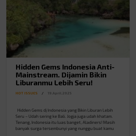
Hidden Gems Indonesia Anti-
Mainstream. Dijamin Bikin
Liburanmu Lebih Seru!
HOT ISSUES
/
19.April.2025
Hidden Gems dj Indonesia yang Bikin Liburan Lebih
Seru – Udah sering ke Bali. Jogja juga udah khatam.
Tenang, Indonesia itu luas banget, Aladiners! Masih
banyak surga tersembunyi yang nunggu buat kamu
explore. Nih, Mister mau kasih 10 hidden gems dari