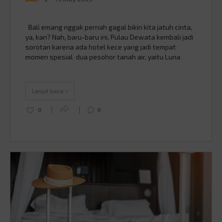
Bali emang nggak pernah gagal bikin kita jatuh cinta,
ya, kan? Nah, baru-baru ini, Pulau Dewata kembali jadi
sorotan karena ada hotel kece yang jadi tempat
momen spesial dua pesohor tanah air, yaitu Luna
Maya dan Maxime Bouttier mengucapkan janji suci,
yaitu COMO Shambhala Estate Bali. Penasaran kayak
apa sih tempat yang bikin pernikahan …
Continued
Lanjut baca >
0
0