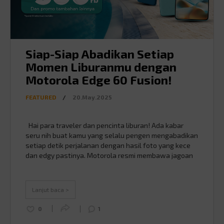
Siap-Siap Abadikan Setiap
Momen Liburanmu dengan
Motorola Edge 60 Fusion!
FEATURED
/
20.May.2025
Hai para traveler dan pencinta liburan! Ada kabar
seru nih buat kamu yang selalu pengen mengabadikan
setiap detik perjalanan dengan hasil foto yang kece
dan edgy pastinya. Motorola resmi membawa jagoan
terbarunya ke Indonesia, yaitu Motorola Edge 60
Fusion! Penasaran, kan, apa aja sih yang bikin
smartphone ini cocok banget jadi teman setia
Lanjut baca >
liburanmu? …
Continued
0
1