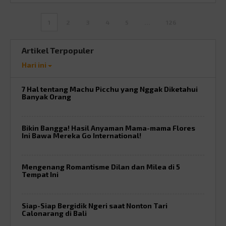
1
2
3
4
5
…
126
Artikel Terpopuler
Hari ini
7 Hal tentang Machu Picchu yang Nggak Diketahui
Banyak Orang
Bikin Bangga! Hasil Anyaman Mama-mama Flores
Ini Bawa Mereka Go International!
Mengenang Romantisme Dilan dan Milea di 5
Tempat Ini
Siap-Siap Bergidik Ngeri saat Nonton Tari
Calonarang di Bali