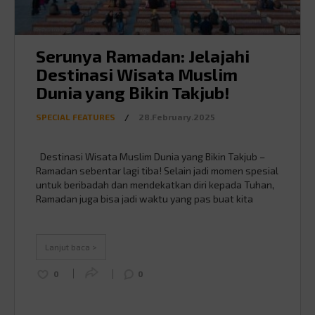
Serunya Ramadan: Jelajahi
Destinasi Wisata Muslim
Dunia yang Bikin Takjub!
SPECIAL FEATURES
/
28.February.2025
Destinasi Wisata Muslim Dunia yang Bikin Takjub –
Ramadan sebentar lagi tiba! Selain jadi momen spesial
untuk beribadah dan mendekatkan diri kepada Tuhan,
Ramadan juga bisa jadi waktu yang pas buat kita
jalan-jalan dan mengenal budaya Islam di berbagai
penjuru dunia. Buat kamu yang udah kangen banget
liburan, yuk simak beberapa destinasi wisata muslim
Lanjut baca >
…
Continued
0
0