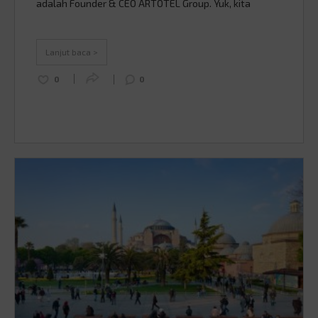
adalah Founder & CEO ARTOTEL Group. Yuk, kita
kenalan lebih dekat! Sumber: dewimagazine.com
Awal mula: dari mimpi jadi kenyataan Erastus Radjimin
bukan orang baru di dunia perhotelan. Sebelum
Lanjut baca >
mendirikan ARTOTEL, …
Continued
0
0