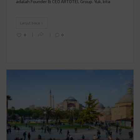
adalah Founder & CEO ARTOTEL Group. Yuk, kita
kenalan lebih dekat! Sumber: dewimagazine.com
Awal mula: dari mimpi jadi kenyataan Erastus Radjimin
bukan orang baru di dunia perhotelan. Sebelum
Lanjut baca >
mendirikan ARTOTEL, …
Continued
0
0