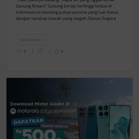
Gunung Rinjani? Gunung berapi tertinggi kedua di
Indonesia ini memang punya pesona yang luar biasa,
dengan lanskap kawah yang megah, Danau Segara
Anak yang memukau, ditambah pemandangan sunrise
yang bikin syahdu. Tapi, di balik keindahannya, Rinjani
juga menyimpan tantangan dan risiko yang nggak bisa
Lanjut baca >
dianggap enteng, …
Continued
0
0