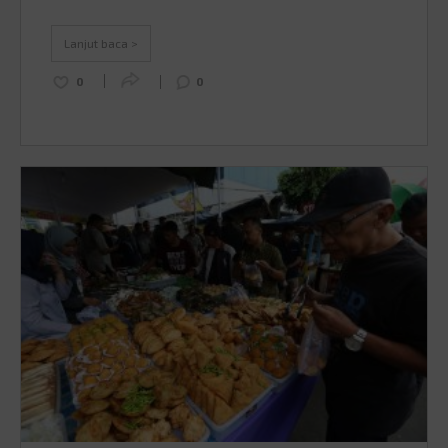
Sabang sampai Merauke yang dijamin bakal bikin
liburanmu makin berkesan dan pastinya
Lanjut baca >
Instagrammable …
Continued
0
0