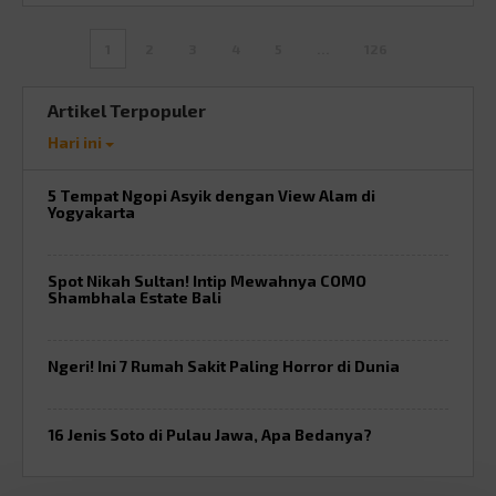
1
2
3
4
5
…
126
Artikel Terpopuler
Hari ini
5 Tempat Ngopi Asyik dengan View Alam di
Yogyakarta
Spot Nikah Sultan! Intip Mewahnya COMO
Shambhala Estate Bali
Ngeri! Ini 7 Rumah Sakit Paling Horror di Dunia
16 Jenis Soto di Pulau Jawa, Apa Bedanya?