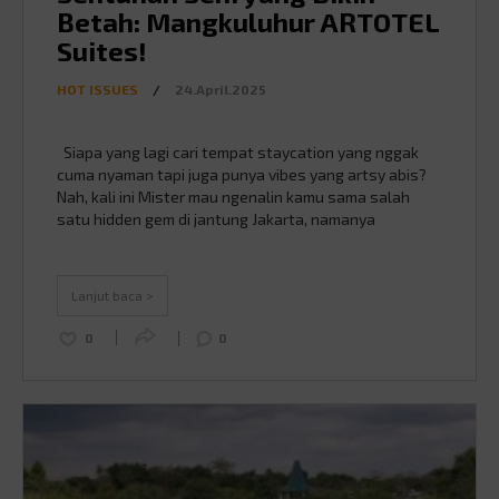
Betah: Mangkuluhur ARTOTEL
Suites!
HOT ISSUES
/
24.April.2025
Siapa yang lagi cari tempat staycation yang nggak
cuma nyaman tapi juga punya vibes yang artsy abis?
Nah, kali ini Mister mau ngenalin kamu sama salah
satu hidden gem di jantung Jakarta, namanya
Mangkuluhur ARTOTEL Suites! Percaya deh, hotel
yang satu ini beda dari yang lain. Kenapa? Yuk, kita
kepoin lebih dalam! Sumber gambar: …
Continued
Lanjut baca >
0
0