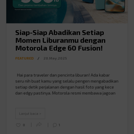
Siap-Siap Abadikan Setiap
Momen Liburanmu dengan
Motorola Edge 60 Fusion!
FEATURED
/
20.May.2025
Hai para traveler dan pencinta liburan! Ada kabar
seru nih buat kamu yang selalu pengen mengabadikan
setiap detik perjalanan dengan hasil foto yang kece
dan edgy pastinya. Motorola resmi membawa jagoan
terbarunya ke Indonesia, yaitu Motorola Edge 60
Fusion! Penasaran, kan, apa aja sih yang bikin
smartphone ini cocok banget jadi teman setia
Lanjut baca >
liburanmu? …
Continued
0
1