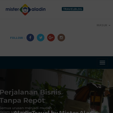
TRAVELBLOG
MASUK
FOLLOW :
AladinTravel by Mister Aladin: