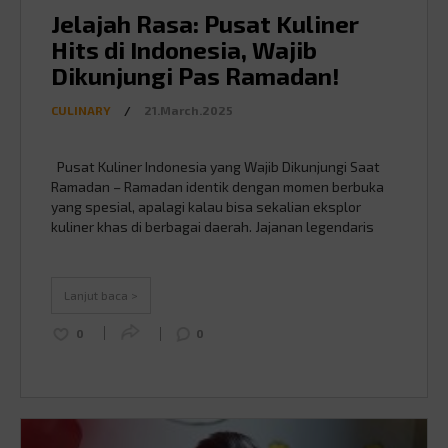
Jelajah Rasa: Pusat Kuliner
Hits di Indonesia, Wajib
Dikunjungi Pas Ramadan!
CULINARY
/
21.March.2025
Pusat Kuliner Indonesia yang Wajib Dikunjungi Saat
Ramadan – Ramadan identik dengan momen berbuka
yang spesial, apalagi kalau bisa sekalian eksplor
kuliner khas di berbagai daerah. Jajanan legendaris
hingga hidangan kekinian, setiap kota punya spot
kuliner yang sayang banget untuk dilewatkan. Nah,
buat kamu yang suka wisata kuliner saat ngabuburit,
Lanjut baca >
berikut beberapa tempat terbaik …
Continued
0
0