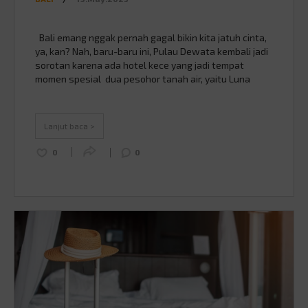
Bali emang nggak pernah gagal bikin kita jatuh cinta,
ya, kan? Nah, baru-baru ini, Pulau Dewata kembali jadi
sorotan karena ada hotel kece yang jadi tempat
momen spesial dua pesohor tanah air, yaitu Luna
Maya dan Maxime Bouttier mengucapkan janji suci,
yaitu COMO Shambhala Estate Bali. Penasaran kayak
apa sih tempat yang bikin pernikahan …
Continued
Lanjut baca >
0
0