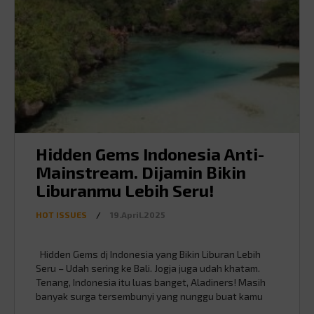
Hidden Gems Indonesia Anti-
Mainstream. Dijamin Bikin
Liburanmu Lebih Seru!
HOT ISSUES
/
19.April.2025
Hidden Gems dj Indonesia yang Bikin Liburan Lebih
Seru – Udah sering ke Bali. Jogja juga udah khatam.
Tenang, Indonesia itu luas banget, Aladiners! Masih
banyak surga tersembunyi yang nunggu buat kamu
explore. Nih, Mister mau kasih 10 hidden gems dari