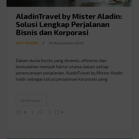
AladinTravel by Mister Aladin:
Solusi Lengkap Perjalanan
Bisnis dan Korporasi
HOT ISSUES
/
10.November.2025
Dalam dunia bisnis yang dinamis, efisiensi dan
kemudahan menjadi faktor utama dalam setiap
perencanaan perjalanan. AladinTravel by Mister Aladin
hadir sebagai solusi perjalanan korporasi yang
menyeluruh, menghadirkan beragam layanan
profesional seperti Incentive Tour (domestik maupun
internasional), Team Building, Land Tour, Event &
Lanjut baca >
Special Event, hingga Factory Visit Tour. Setiap
layanan dirancang untuk memenuhi kebutuhan
0
0
perusahaan …
Continued