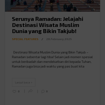
Serunya Ramadan: Jelajahi
Destinasi Wisata Muslim
Dunia yang Bikin Takjub!
SPECIAL FEATURES
/
28.February.2025
Destinasi Wisata Muslim Dunia yang Bikin Takjub –
Ramadan sebentar lagi tiba! Selain jadi momen spesial
untuk beribadah dan mendekatkan diri kepada Tuhan,
Ramadan juga bisa jadi waktu yang pas buat kita
jalan-jalan dan mengenal budaya Islam di berbagai
penjuru dunia. Buat kamu yang udah kangen banget
liburan, yuk simak beberapa destinasi wisata muslim
Lanjut baca >
…
Continued
0
0