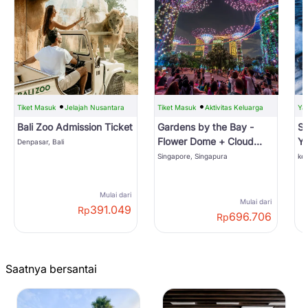
Tiket Masuk
Jelajah Nusantara
Tiket Masuk
Aktivitas Keluarga
Ya
Bali Zoo Admission Ticket
Gardens by the Bay -
Sa
Flower Dome + Cloud
Ya
Denpasar, Bali
Forest
Singapore, Singapura
kep
Mulai dari
Mulai dari
391.049
Rp
696.706
Rp
Saatnya bersantai