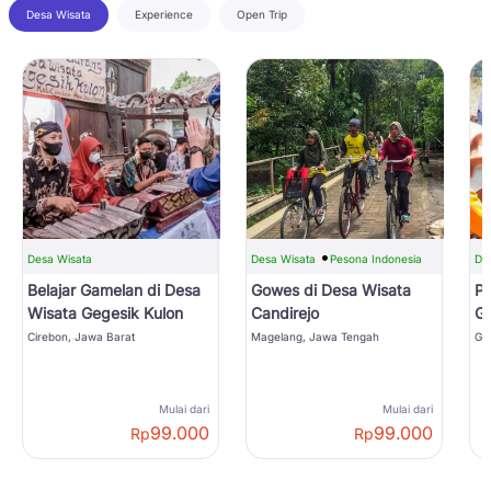
Desa Wisata
Experience
Open Trip
Desa Wisata
Desa Wisata
Pesona Indonesia
De
Belajar Gamelan di Desa
Gowes di Desa Wisata
P
Wisata Gegesik Kulon
Candirejo
Ga
Ci
Cirebon, Jawa Barat
Magelang, Jawa Tengah
Ga
Mulai dari
Mulai dari
99.000
99.000
Rp
Rp