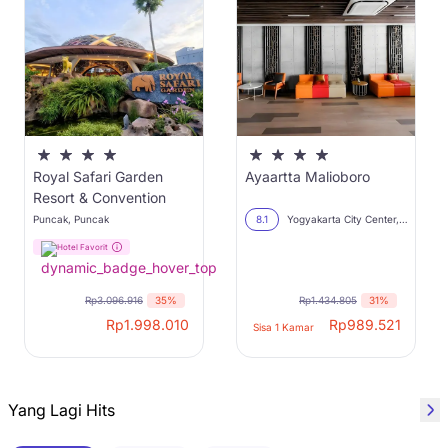
Royal Safari Garden
Ayaartta Malioboro
Resort & Convention
Puncak, Puncak
8.1
Yogyakarta City Center, Yogyakarta
Hotel Favorit
Rp3.096.916
35%
Rp1.434.805
31%
Rp
1.998.010
Rp
989.521
Sisa 1 Kamar
Yang Lagi Hits